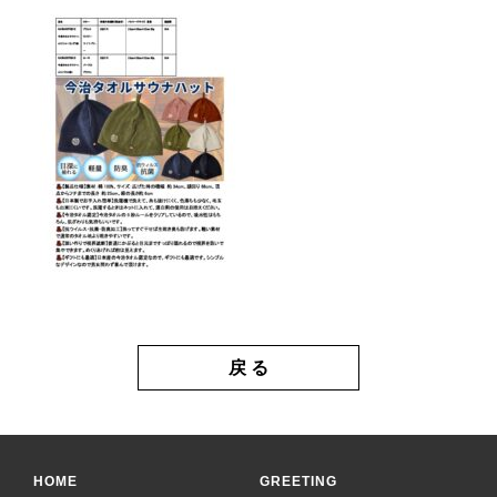
戻 る
HOME
GREETING